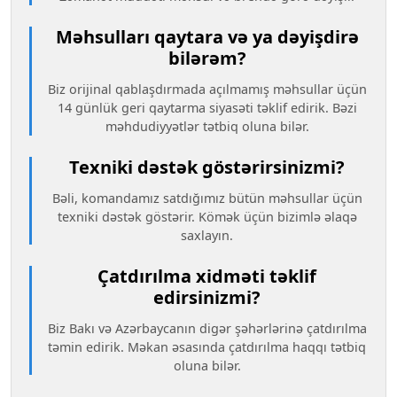
Məhsulları qaytara və ya dəyişdirə
bilərəm?
Biz orijinal qablaşdırmada açılmamış məhsullar üçün
14 günlük geri qaytarma siyasəti təklif edirik. Bəzi
məhdudiyyətlər tətbiq oluna bilər.
Texniki dəstək göstərirsinizmi?
Bəli, komandamız satdığımız bütün məhsullar üçün
texniki dəstək göstərir. Kömək üçün bizimlə əlaqə
saxlayın.
Çatdırılma xidməti təklif
edirsinizmi?
Biz Bakı və Azərbaycanın digər şəhərlərinə çatdırılma
təmin edirik. Məkan əsasında çatdırılma haqqı tətbiq
oluna bilər.