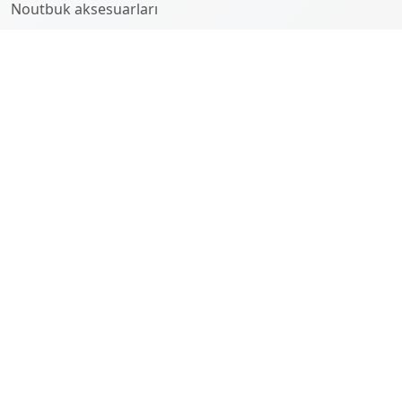
Noutbuk aksesuarları
Kompüterlər
HAQQINDA
Company
History
Team
SUPPORT
Contact
FAQ
Support
NEWS