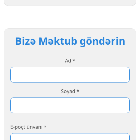
Bizə Məktub göndərin
Ad *
Soyad *
E-poçt ünvanı *