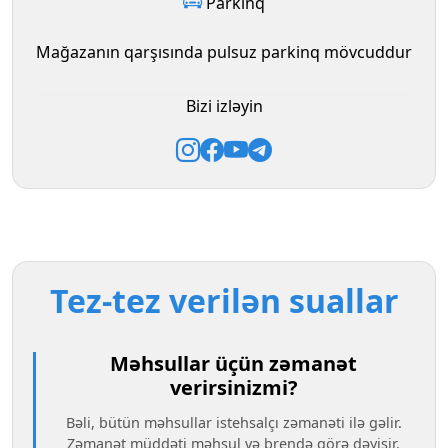
Parkinq
Mağazanın qarşısında pulsuz parkinq mövcuddur
Bizi izləyin
Tez-tez verilən suallar
Məhsullar üçün zəmanət
verirsinizmi?
Bəli, bütün məhsullar istehsalçı zəmanəti ilə gəlir.
Zəmanət müddəti məhsul və brendə görə dəyişir.