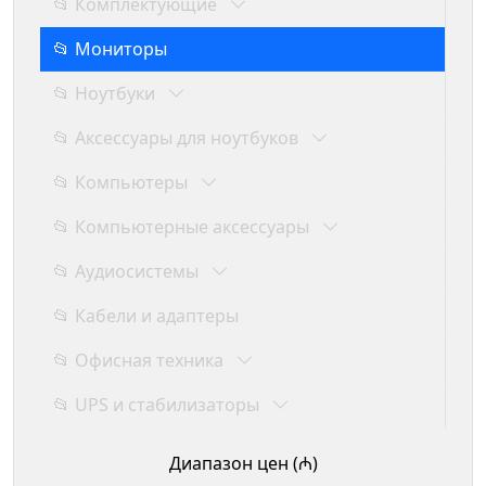
📂 Комплектующие
📂 Мониторы
📂 Ноутбуки
📂 Аксессуары для ноутбуков
📂 Компьютеры
📂 Компьютерные аксессуары
📂 Аудиосистемы
📂 Кабели и адаптеры
📂 Офисная техника
📂 UPS и стабилизаторы
Диапазон цен (₼)