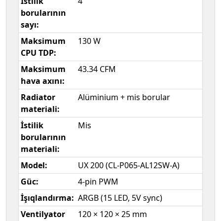
İstilik
4
borularının
sayı:
Maksimum
130 W
CPU TDP:
Maksimum
43.34 CFM
hava axını:
Radiator
Alüminium + mis borular
materiali:
İstilik
Mis
borularının
materiali:
Model:
UX 200 (CL-P065-AL12SW-A)
Güc:
4-pin PWM
İşıqlandırma:
ARGB (15 LED, 5V sync)
Ventilyator
120 × 120 × 25 mm