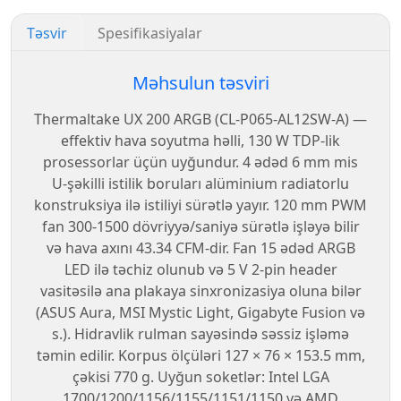
Təsvir
Spesifikasiyalar
Məhsulun təsviri
Thermaltake UX 200 ARGB (CL-P065-AL12SW-A) —
effektiv hava soyutma həlli, 130 W TDP-lik
prosessorlar üçün uyğundur. 4 ədəd 6 mm mis
U-şəkilli istilik boruları alüminium radiatorlu
konstruk­siya ilə istiliyi sürətlə yayır. 120 mm PWM
fan 300-1500 dövriyyə/saniyə sürətlə işləyə bilir
və hava axını 43.34 CFM-dir. Fan 15 ədəd ARGB
LED ilə təchiz olunub və 5 V 2-pin header
vasitəsilə ana plakaya sinxronizasiya oluna bilər
(ASUS Aura, MSI Mystic Light, Gigabyte Fusion və
s.). Hidravlik rulman sayəsində səssiz işləmə
təmin edilir. Korpus ölçüləri 127 × 76 × 153.5 mm,
çəkisi 770 g. Uyğun soketlər: Intel LGA
1700/1200/1156/1155/1151/1150 və AMD