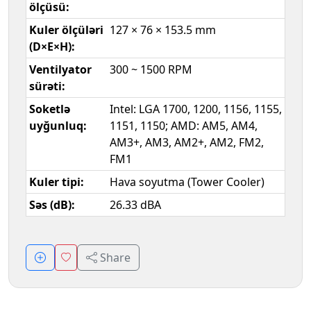
ölçüsü:
Kuler ölçüləri
127 × 76 × 153.5 mm
(D×E×H):
Ventilyator
300 ~ 1500 RPM
sürəti:
Soketlə
Intel: LGA 1700, 1200, 1156, 1155,
uyğunluq:
1151, 1150; AMD: AM5, AM4,
AM3+, AM3, AM2+, AM2, FM2,
FM1
Kuler tipi:
Hava soyutma (Tower Cooler)
Səs (dB):
26.33 dBA
Share