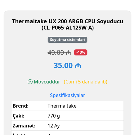
Thermaltake UX 200 ARGB CPU Soyuducu
(CL-P065-AL12SW-A)
Soyutma sistemləri
40.00 ₼
-13%
35.00 ₼
Mövcuddur
(Cəmi 5 dənə qalıb)
Spesifikasiyalar
Brend:
Thermaltake
Çəki:
770 g
Zəmanət:
12 Ay