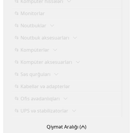
📂 Kompüter hissələri
📂 Monitorlar
📂 Noutbuklar
📂 Noutbuk aksesuarları
📂 Kompüterlər
📂 Kompüter aksesuarları
📂 Səs qurğuları
📂 Kabellər və adapterlər
📂 Ofis avadanlıqları
📂 UPS və stabilizatorlar
Qiymət Aralığı (₼)