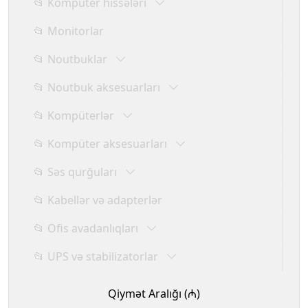
📂 Kompüter hissələri
📂 Monitorlar
📂 Noutbuklar
📂 Noutbuk aksesuarları
📂 Kompüterlər
📂 Kompüter aksesuarları
📂 Səs qurğuları
📂 Kabellər və adapterlər
📂 Ofis avadanlıqları
📂 UPS və stabilizatorlar
Qiymət Aralığı (₼)