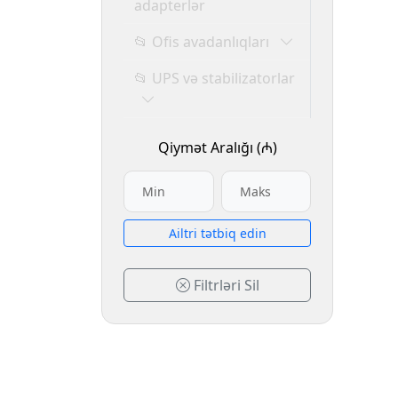
adapterlər
📂 Ofis avadanlıqları
📂 UPS və stabilizatorlar
Qiymət Aralığı (₼)
Аiltri tətbiq edin
Filtrləri Sil