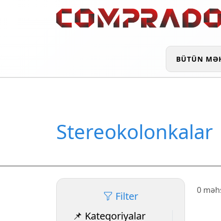
BÜTÜN MƏ
Stereokolonkalar
0 məhs
Filter
📌 Kateqoriyalar