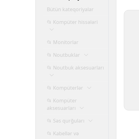
Bütün kateqoriyalar
📂 Kompüter hissələri
📂 Monitorlar
📂 Noutbuklar
📂 Noutbuk aksesuarları
📂 Kompüterlər
📂 Kompüter
aksesuarları
📂 Səs qurğuları
📂 Kabellər və