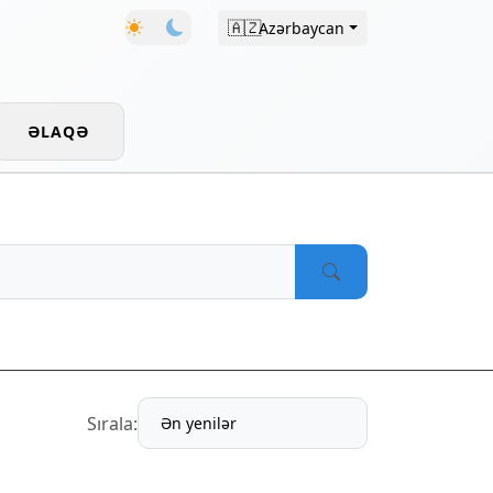
🇦🇿
Azərbaycan
ƏLAQƏ
Sırala: