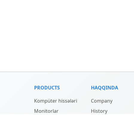
PRODUCTS
HAQQINDA
Kompüter hissələri
Company
Monitorlar
History
Noutbuklar
Team
Noutbuk aksesuarları