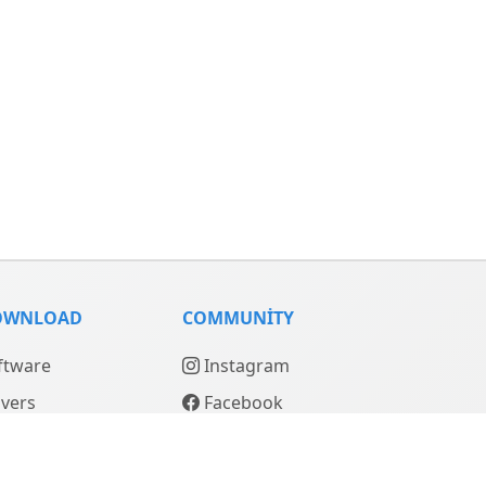
OWNLOAD
COMMUNITY
ftware
Instagram
ivers
Facebook
nuals
YouTube