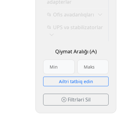
adapterlər
📂 Ofis avadanlıqları
📂 UPS və stabilizatorlar
Qiymət Aralığı (₼)
Аiltri tətbiq edin
Filtrləri Sil