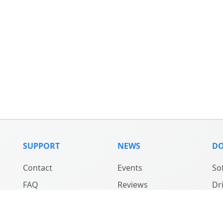
SUPPORT
NEWS
D
Contact
Events
So
FAQ
Reviews
Dr
Support
Updates
Ma