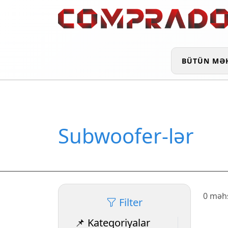
BÜTÜN MƏ
Subwoofer-lər
0 məhs
Filter
📌 Kateqoriyalar