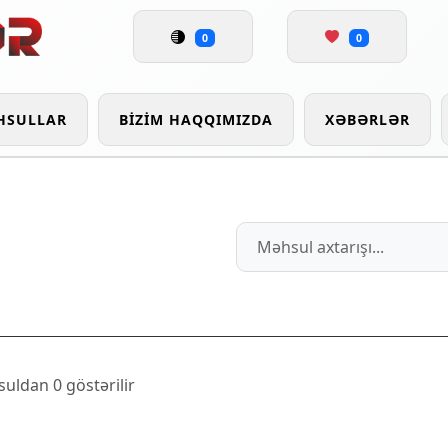
0
0
HSULLAR
BIZIM HAQQIMIZDA
XƏBƏRLƏR
uldan 0 göstərilir