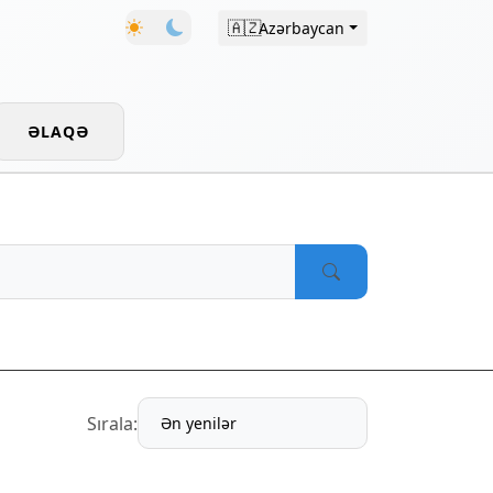
🇦🇿
Azərbaycan
ƏLAQƏ
Sırala: