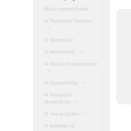
Bütün kateqoriyalar
📂 Kompüter hissələri
📂 Monitorlar
📂 Noutbuklar
📂 Noutbuk aksesuarları
📂 Kompüterlər
📂 Kompüter
aksesuarları
📂 Səs qurğuları
📂 Kabellər və