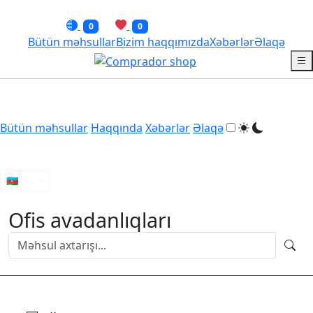
0
0
Bütün məhsullar
Bizim haqqımızda
Xəbərlər
Əlaqə
Bütün məhsullar
Haqqında
Xəbərlər
Əlaqə
🇦🇿
AZ
Ofis avadanlıqları