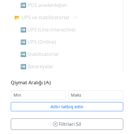
➡ POS avadanlıqları
📂 UPS və stabilizatorlar
➡ UPS (Line-interactive)
➡ UPS (Online)
➡ Stabilizatorlar
➡ Batareyalar
Qiymət Aralığı (₼)
Аiltri tətbiq edin
Filtrləri Sil