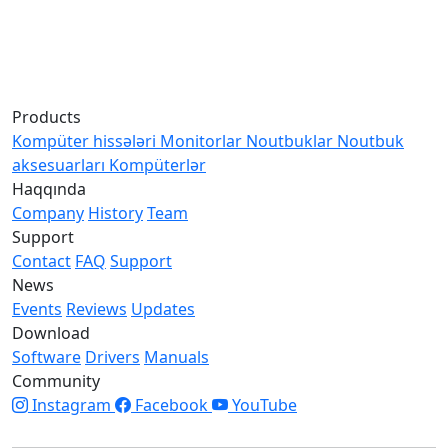
Products
Kompüter hissələri
Monitorlar
Noutbuklar
Noutbuk
aksesuarları
Kompüterlər
Haqqında
Company
History
Team
Support
Contact
FAQ
Support
News
Events
Reviews
Updates
Download
Software
Drivers
Manuals
Community
Instagram
Facebook
YouTube