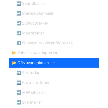
➡ Soundbar-lar
➡ Stereokolonkalar
➡ Subwoofer-lər
➡ Mikrofonlar
➡ Qulaqlıqlar (Wired/Wireless)
📂 Kabellər və adapterlər
📂 Ofis avadanlıqları
➡ Printerlər
➡ Kartric & Toner
➡ MFP cihazları
➡ Skannerlər