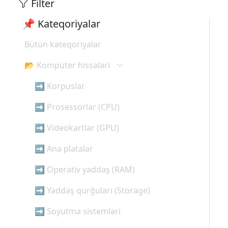
Filter
📌 Kateqoriyalar
Bütün kateqoriyalar
📂 Kompüter hissələri
➡ Korpuslar
➡ Prosessorlar (CPU)
➡ Videokartlar (GPU)
➡ Ana platalar
➡ Operativ yaddaş (RAM)
➡ Yaddaş qurğuları (Storage)
➡ Soyutma sistemləri