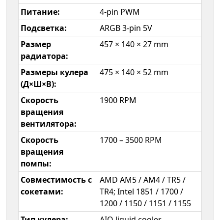
Питание:
4-pin PWM
Подсветка:
ARGB 3-pin 5V
Размер
457 × 140 × 27 mm
радиатора:
Размеры кулера
475 × 140 × 52 mm
(Д×Ш×В):
Скорость
1900 RPM
вращения
вентилятора:
Скорость
1700 – 3500 RPM
вращения
помпы:
Совместимость с
AMD AM5 / AM4 / TR5 /
сокетами:
TR4; Intel 1851 / 1700 /
1200 / 1150 / 1151 / 1155
Тип кулера:
AIO liquid cooler