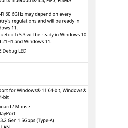
orts Bluetooth® 5.3, FIPS, FISMA
-Fi 6E 6GHz may depend on every
try’s regulations and will be ready in
dows 11.
luetooth 5.3 will be ready in Windows 10
d 21H1 and Windows 11.
Z Debug LED
ort for Windows® 11 64-bit, Windows®
4-bit
board / Mouse
layPort
3.2 Gen 1 5Gbps (Type-A)
 LAN