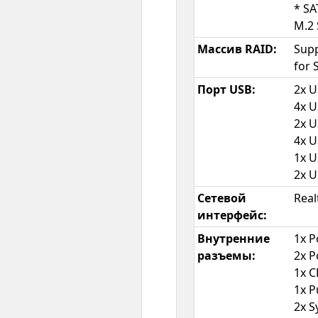
* SA
M.2 
Массив RAID:
Supp
for 
Порт USB:
2x U
4x U
2x U
4x U
1x U
2x U
Сетевой
Rea
интерфейс:
Внутренние
1x 
разъемы:
2x 
1x C
1x 
2x S