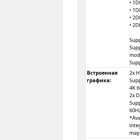
• 1D
• 1D
• 2D
• 2D
Supp
Supp
mod
Supp
Встроенная
2x 
графика:
Supp
4K 
2x D
Supp
60H
*Ava
inte
may 