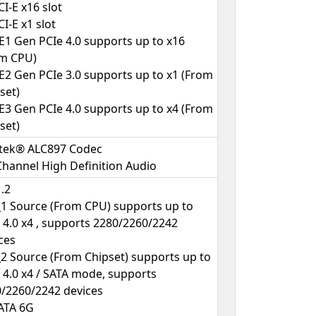
CI-E x16 slot
CI-E x1 slot
E1 Gen PCIe 4.0 supports up to x16
om CPU)
E2 Gen PCIe 3.0 supports up to x1 (From
set)
E3 Gen PCIe 4.0 supports up to x4 (From
set)
ltek® ALC897 Codec
Channel High Definition Audio
.2
1 Source (From CPU) supports up to
 4.0 x4 , supports 2280/2260/2242
ces
2 Source (From Chipset) supports up to
 4.0 x4 / SATA mode, supports
/2260/2242 devices
ATA 6G