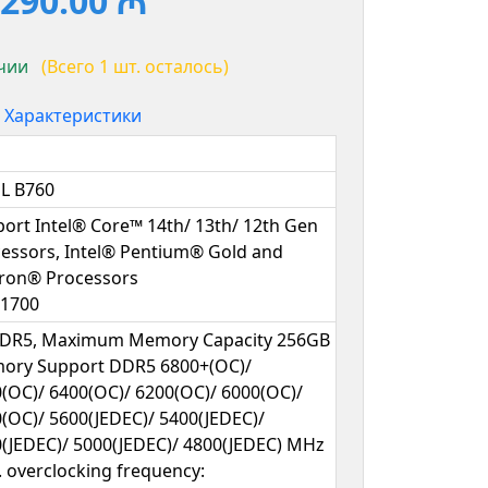
290.00 ₼
чии
(Всего 1 шт. осталось)
Характеристики
L B760
ort Intel® Core™ 14th/ 13th/ 12th Gen
essors, Intel® Pentium® Gold and
ron® Processors
 1700
DDR5, Maximum Memory Capacity 256GB
ory Support DDR5 6800+(OC)/
(OC)/ 6400(OC)/ 6200(OC)/ 6000(OC)/
(OC)/ 5600(JEDEC)/ 5400(JEDEC)/
(JEDEC)/ 5000(JEDEC)/ 4800(JEDEC) MHz
 overclocking frequency: