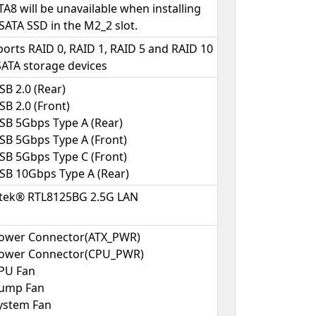
TA8 will be unavailable when installing
SATA SSD in the M2_2 slot.
orts RAID 0, RAID 1, RAID 5 and RAID 10
SATA storage devices
SB 2.0 (Rear)
SB 2.0 (Front)
SB 5Gbps Type A (Rear)
SB 5Gbps Type A (Front)
SB 5Gbps Type C (Front)
SB 10Gbps Type A (Rear)
ltek® RTL8125BG 2.5G LAN
Power Connector(ATX_PWR)
Power Connector(CPU_PWR)
PU Fan
Pump Fan
ystem Fan