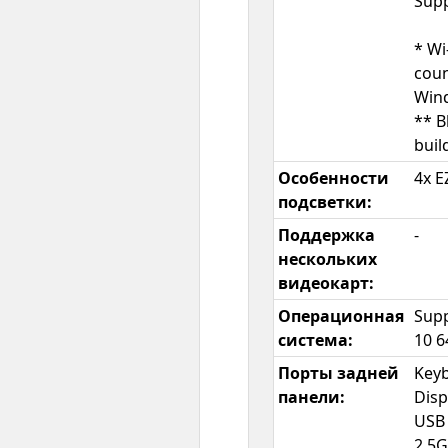
Supp
* Wi
coun
Win
** B
buil
Особенности
4x E
подсветки:
Поддержка
-
нескольких
видеокарт:
Операционная
Supp
система:
10 6
Порты задней
Key
панели:
Disp
USB 
2.5G