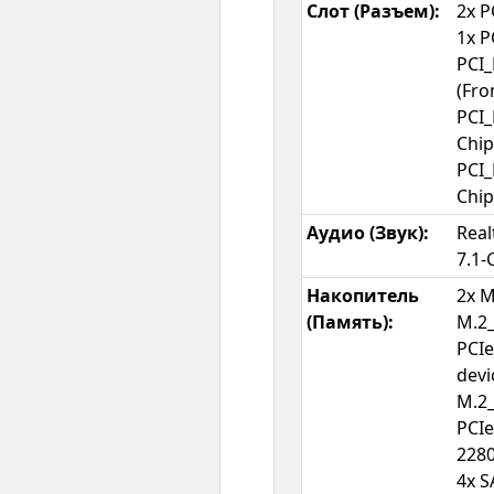
Слот (Разъем):
2x P
1x P
PCI_
(Fr
PCI_
Chip
PCI_
Chip
Аудио (Звук):
Rea
7.1-
Накопитель
2x M
(Память):
M.2_
PCIe
devi
M.2_
PCIe
2280
4x S