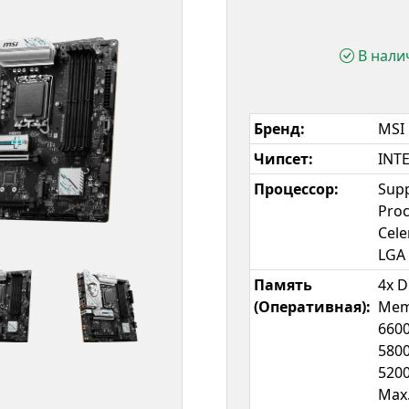
В нали
Бренд:
MSI
Чипсет:
INTE
Процессор:
Supp
Proc
Cele
LGA
Память
4x 
(Оперативная):
Mem
6600
5800
5200
Max.