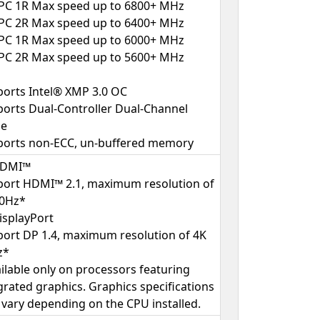
PC 1R Max speed up to 6800+ MHz
PC 2R Max speed up to 6400+ MHz
PC 1R Max speed up to 6000+ MHz
PC 2R Max speed up to 5600+ MHz
orts Intel® XMP 3.0 OC
orts Dual-Controller Dual-Channel
e
orts non-ECC, un-buffered memory
HDMI™
ort HDMI™ 2.1, maximum resolution of
60Hz*
isplayPort
ort DP 1.4, maximum resolution of 4K
z*
ilable only on processors featuring
grated graphics. Graphics specifications
vary depending on the CPU installed.