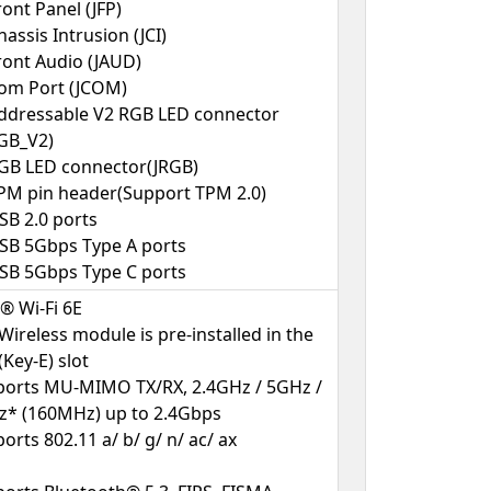
ront Panel (JFP)
hassis Intrusion (JCI)
ront Audio (JAUD)
om Port (JCOM)
ddressable V2 RGB LED connector
GB_V2)
GB LED connector(JRGB)
PM pin header(Support TPM 2.0)
SB 2.0 ports
SB 5Gbps Type A ports
SB 5Gbps Type C ports
l® Wi-Fi 6E
Wireless module is pre-installed in the
(Key-E) slot
orts MU-MIMO TX/RX, 2.4GHz / 5GHz /
* (160MHz) up to 2.4Gbps
orts 802.11 a/ b/ g/ n/ ac/ ax