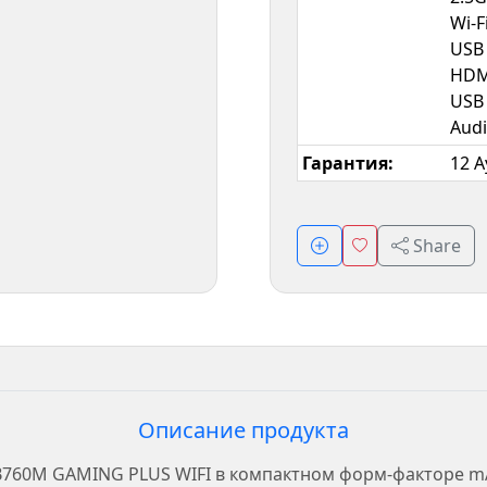
Wi-F
USB 
HDM
USB 
Audi
Гарантия:
12 A
Share
Описание продукта
B760M GAMING PLUS WIFI в компактном форм-факторе mAT