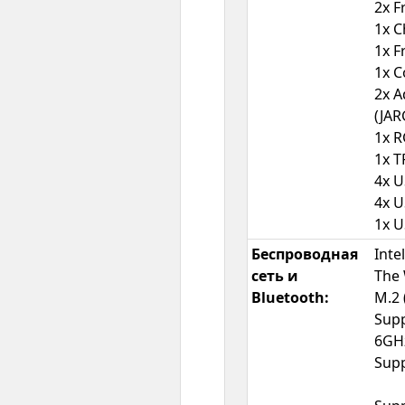
2x F
1x C
1x F
1x C
2x A
(JAR
1x R
1x T
4x U
4x U
1x U
Беспроводная
Inte
сеть и
The 
Bluetooth:
M.2 
Supp
6GHz
Supp