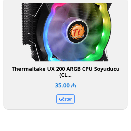
Thermaltake UX 200 ARGB CPU Soyuducu
(CL...
35.00 ₼
Göstər