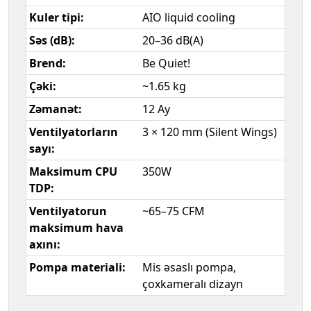
Kuler tipi:
AIO liquid cooling
Səs (dB):
20–36 dB(A)
Brend:
Be Quiet!
Çəki:
~1.65 kg
Zəmanət:
12 Ay
Ventilyatorların
3 × 120 mm (Silent Wings)
sayı:
Maksimum CPU
350W
TDP:
Ventilyatorun
~65–75 CFM
maksimum hava
axını:
Pompa materiali:
Mis əsaslı pompa,
çoxkameralı dizayn