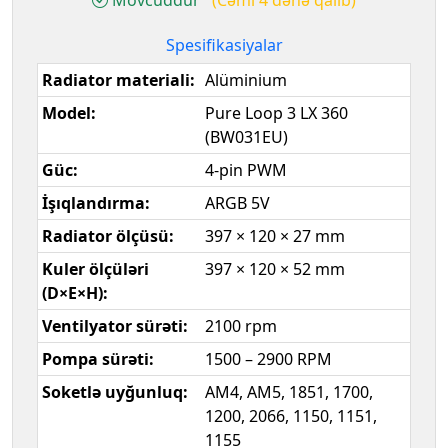
Spesifikasiyalar
Radiator materiali:
Alüminium
Model:
Pure Loop 3 LX 360
(BW031EU)
Güc:
4-pin PWM
İşıqlandırma:
ARGB 5V
Radiator ölçüsü:
397 × 120 × 27 mm
Kuler ölçüləri
397 × 120 × 52 mm
(D×E×H):
Ventilyator sürəti:
2100 rpm
Pompa sürəti:
1500 – 2900 RPM
Soketlə uyğunluq:
AM4, AM5, 1851, 1700,
1200, 2066, 1150, 1151,
1155