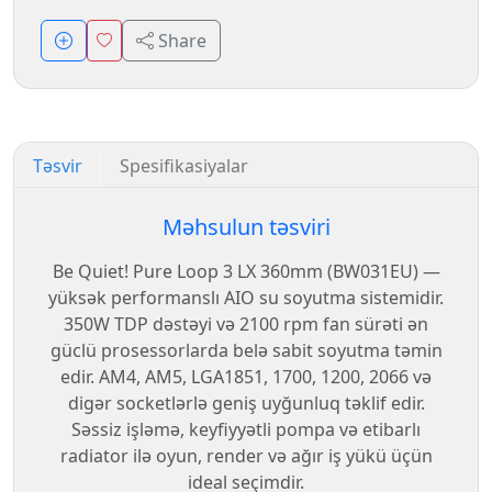
Share
Təsvir
Spesifikasiyalar
Məhsulun təsviri
Be Quiet! Pure Loop 3 LX 360mm (BW031EU) —
yüksək performanslı AIO su soyutma sistemidir.
350W TDP dəstəyi və 2100 rpm fan sürəti ən
güclü prosessorlarda belə sabit soyutma təmin
edir. AM4, AM5, LGA1851, 1700, 1200, 2066 və
digər socketlərlə geniş uyğunluq təklif edir.
Səssiz işləmə, keyfiyyətli pompa və etibarlı
radiator ilə oyun, render və ağır iş yükü üçün
ideal seçimdir.