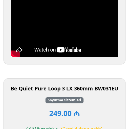
Be Quiet Pure Loop 3 LX 360mm BW031EU
Soyutma sistemləri
249.00 ₼
Mövcuddur
(Cəmi 4 dənə qalıb)