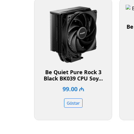
Be
Be Quiet Pure Rock 3
Black BK039 CPU Soy...
99.00 ₼
Göstər