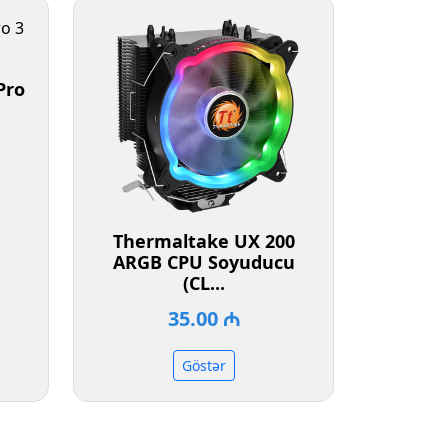
Pro
Thermaltake UX 200
ARGB CPU Soyuducu
(CL...
35.00 ₼
Göstər