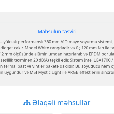
Məhsulun təsviri
yüksək performanslı 360 mm AIO maye soyutma sistemi, 
 diqqət çəkir. Model White rəngdədir və üç 120 mm fan ilə tə
27.2 mm ölçüsündə alüminiumdan hazırlanıb və EPDM borularl
slilik təxminən 20 dB(A) təşkil edir. Sistem Intel LGA1700
n termal past və vintlər paketə daxildir. Bu soyuducu həm
n uyğundur və MSI Mystic Light ilə ARGB effektlərini sinxr
Əlaqəli məhsullar