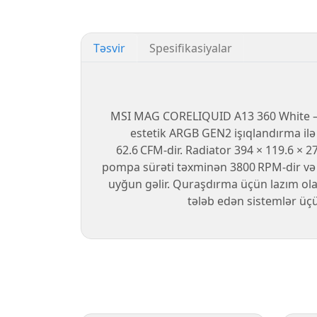
Təsvir
Spesifikasiyalar
MSI MAG CORELIQUID A13 360 White — 
estetik ARGB GEN2 işıqlandırma ilə
62.6 CFM‑dir. Radiator 394 × 119.6 × 
pompa sürəti təxminən 3800 RPM‑dir və sə
uyğun gəlir. Quraşdırma üçün lazım ola
tələb edən sistemlər üçü