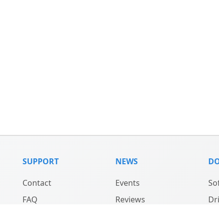
SUPPORT
NEWS
D
Contact
Events
So
FAQ
Reviews
Dr
Support
Updates
Ma