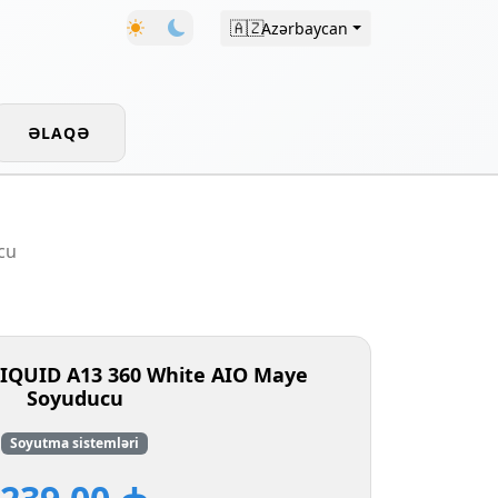
🇦🇿
Azərbaycan
ƏLAQƏ
cu
IQUID A13 360 White AIO Maye
Soyuducu
Soyutma sistemləri