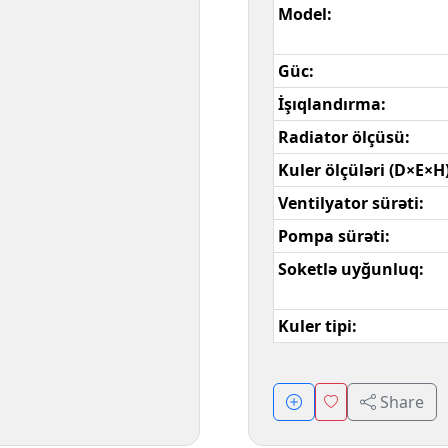
Model:
Güc:
İşıqlandırma:
Radiator ölçüsü:
Kuler ölçüləri (D×E×H)
Ventilyator sürəti:
Pompa sürəti:
Soketlə uyğunluq:
Kuler tipi:
Share