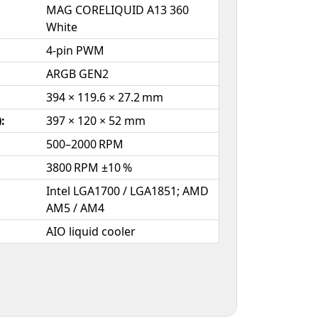
MAG CORELIQUID A13 360
White
4-pin PWM
ARGB GEN2
394 × 119.6 × 27.2 mm
:
397 × 120 × 52 mm
500–2000 RPM
3800 RPM ±10 %
Intel LGA1700 / LGA1851; AMD
AM5 / AM4
AIO liquid cooler