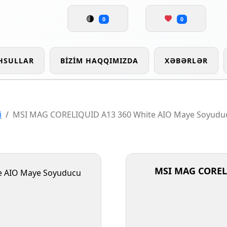
0
0
HSULLAR
BIZIM HAQQIMIZDA
XƏBƏRLƏR
i
MSI MAG CORELIQUID A13 360 White AIO Maye Soyudu
MSI MAG COREL