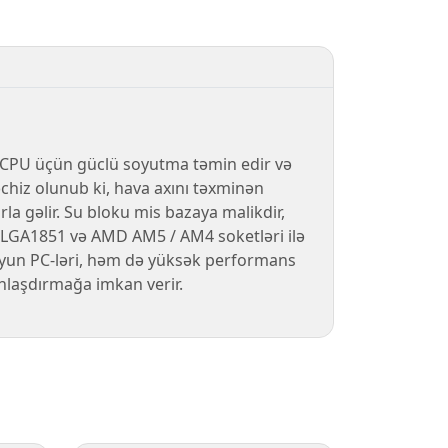
CPU üçün güclü soyutma təmin edir və
chiz olunub ki, hava axını təxminən
a gəlir. Su bloku mis bazaya malikdir,
 / LGA1851 və AMD AM5 / AM4 soketləri ilə
 oyun PC‑ləri, həm də yüksək performans
onlaşdırmağa imkan verir.