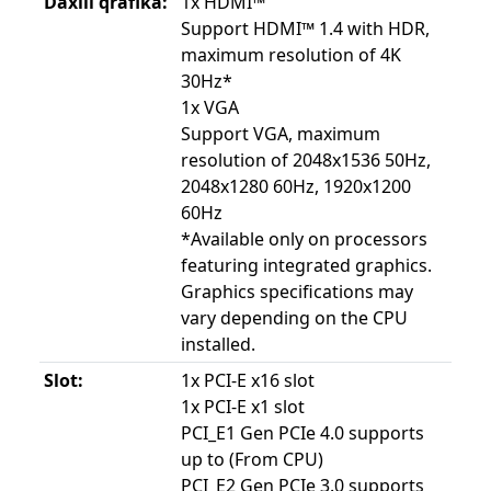
Daxili qrafika:
1x HDMI™
Support HDMI™ 1.4 with HDR,
maximum resolution of 4K
30Hz*
1x VGA
Support VGA, maximum
resolution of 2048x1536 50Hz,
2048x1280 60Hz, 1920x1200
60Hz
*Available only on processors
featuring integrated graphics.
Graphics specifications may
vary depending on the CPU
installed.
Slot:
1x PCI-E x16 slot
1x PCI-E x1 slot
PCI_E1 Gen PCIe 4.0 supports
up to (From CPU)
PCI_E2 Gen PCIe 3.0 supports