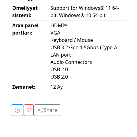
Əməliyyat
Support for Windows® 11 64-
sistemi:
bit, Windows® 10 64-bit
Arxa panel
HDMI™
portları:
VGA
Keyboard / Mouse
USB 3.2 Gen 1 5Gbps (Type-A
LAN port
Audio Connectors
USB 2.0
USB 2.0
Zəmanət:
12 Ay
Share