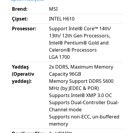
Brend:
MSI
Çipset:
INTEL H610
Prosessor:
Support Intel® Core™ 14th/
13th/ 12th Gen Processors,
Intel® Pentium® Gold and
Celeron® Processors
LGA 1700
Yaddaş
2x DDR5, Maximum Memory
(Operativ
Capacity 96GB
yaddaş):
Memory Support DDR5 5600
MHz (by JEDEC & POR)
Supports Intel® XMP 3.0 OC
Supports Dual-Controller Dual-
Channel mode
Supports non-ECC, un-buffered
memory