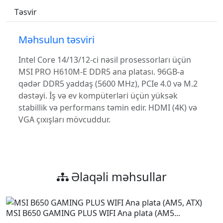
Təsvir
Spesifikasiyalar
Məhsulun təsviri
Intel Core 14/13/12-ci nəsil prosessorları üçün
MSI PRO H610M-E DDR5 ana platası. 96GB-a
qədər DDR5 yaddaş (5600 MHz), PCIe 4.0 və M.2
dəstəyi. İş və ev kompüterləri üçün yüksək
stabillik və performans təmin edir. HDMI (4K) və
VGA çıxışları mövcuddur.
Əlaqəli məhsullar
MSI B650 GAMING PLUS WIFI Ana plata (AM5...