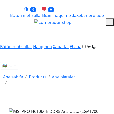
0
0
Bütün məhsullar
Bizim haqqımızda
Xəbərlər
Əlaqə
Bütün məhsullar
Haqqında
Xəbərlər
Əlaqə
🇦🇿
AZ
Ana səhifə
Products
Ana platalar
MSI PRO H610M-E DDR5 Ana plata (LGA1700, mATX)