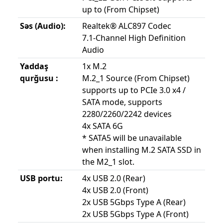
up to (From Chipset)
Səs (Audio):
Realtek® ALC897 Codec
7.1-Channel High Definition
Audio
Yaddaş
1x M.2
qurğusu :
M.2_1 Source (From Chipset)
supports up to PCIe 3.0 x4 /
SATA mode, supports
2280/2260/2242 devices
4x SATA 6G
* SATA5 will be unavailable
when installing M.2 SATA SSD in
the M2_1 slot.
USB portu:
4x USB 2.0 (Rear)
4x USB 2.0 (Front)
2x USB 5Gbps Type A (Rear)
2x USB 5Gbps Type A (Front)