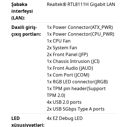
Şəbəkə
Realtek® RTL8111H Gigabit LAN
interfeysi
(LAN):
Daxili giriş-
1x Power Connector(ATX_PWR)
çıxış portları:
1x Power Connector(CPU_PWR)
1x CPU Fan
2x System Fan
2x Front Panel (JFP)
1x Chassis Intrusion (JCI)
1x Front Audio (JAUD)
1x Com Port (JCOM)
1x RGB LED connector(JRGB)
1x TPM pin header(Support
TPM 2.0)
4x USB 2.0 ports
2x USB 5Gbps Type A ports
LED
4x EZ Debug LED
xüsusiyyətləri: