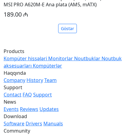
MSI PRO A620M-E Ana plata (AM5, mATX)
189.00 ₼
Göstər
Products
Kompüter hissələri
Monitorlar
Noutbuklar
Noutbuk
aksesuarları
Kompüterlər
Haqqında
Company
History
Team
Support
Contact
FAQ
Support
News
Events
Reviews
Updates
Download
Software
Drivers
Manuals
Community