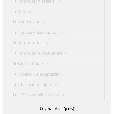
📂 Kompüter hissələri
📂 Monitorlar
📂 Noutbuklar
📂 Noutbuk aksesuarları
📂 Kompüterlər
📂 Kompüter aksesuarları
📂 Səs qurğuları
📂 Kabellər və adapterlər
📂 Ofis avadanlıqları
📂 UPS və stabilizatorlar
Qiymət Aralığı (₼)