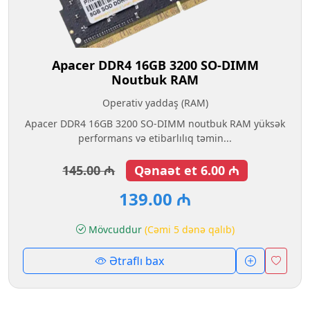
Apacer DDR4 16GB 3200 SO-DIMM
Noutbuk RAM
Operativ yaddaş (RAM)
Apacer DDR4 16GB 3200 SO-DIMM noutbuk RAM yüksək
performans və etibarlılıq təmin...
145.00 ₼
Qənaət et 6.00 ₼
139.00 ₼
Mövcuddur
(Cəmi 5 dənə qalıb)
Ətraflı bax