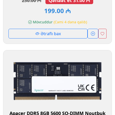
230.00 ₼
Qənaət et 31.00 ₼
199.00 ₼
Mövcuddur
(Cəmi 4 dənə qalıb)
Ətraflı bax
Apacer DDR5 8GB 5600 SO-DIMM Noutbuk