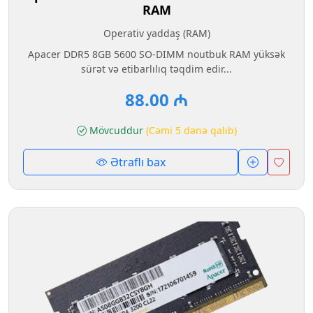
RAM
Operativ yaddaş (RAM)
Apacer DDR5 8GB 5600 SO-DIMM noutbuk RAM yüksək
sürət və etibarlılıq təqdim edir...
88.00 ₼
Mövcuddur
(Cəmi 5 dənə qalıb)
Ətraflı bax