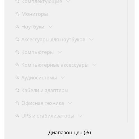
📂 Комплектующие
📂 Мониторы
📂 Ноутбуки
📂 Аксессуары для ноутбуков
📂 Компьютеры
📂 Компьютерные аксессуары
📂 Аудиосистемы
📂 Кабели и адаптеры
📂 Офисная техника
📂 UPS и стабилизаторы
Диапазон цен (₼)