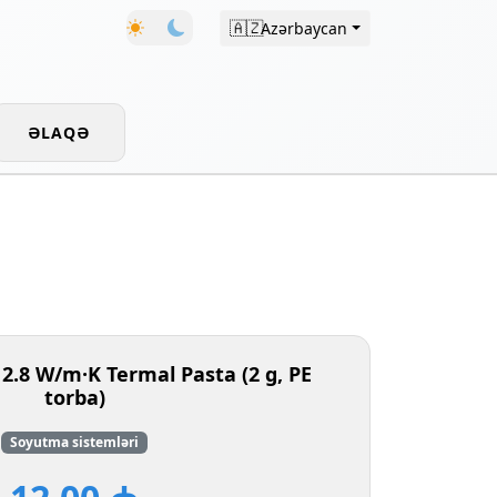
🇦🇿
Azərbaycan
ƏLAQƏ
2.8 W/m·K Termal Pasta (2 g, PE
torba)
Soyutma sistemləri