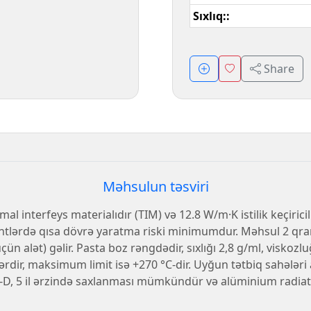
Sıxlıq::
Share
Məhsulun təsviri
interfeys materialıdır (TIM) və 12.8 W/m·K istilik keçiricili
onentlərdə qısa dövrə yaratma riski minimumdur. Məhsul 2 qra
n alət) gəlir. Pasta boz rəngdədir, sıxlığı 2,8 g/ml, viskozlu
dir, maksimum limit isə +270 °C-dir. Uyğun tətbiq sahələri
-D, 5 il ərzində saxlanması mümkündür və alüminium radiat