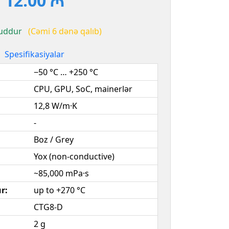
12.00 ₼
uddur
(Cəmi 6 dənə qalıb)
Spesifikasiyalar
:
−50 °C … +250 °C
CPU, GPU, SoC, mainerlər
12,8 W/m·K
-
Boz / Grey
Yox (non-conductive)
~85,000 mPa·s
r:
up to +270 °C
CTG8-D
2 g