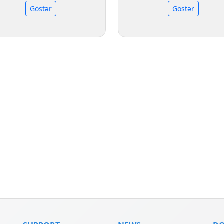
Göstər
Göstər