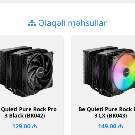
Əlaqəli məhsullar
 Quiet! Pure Rock Pro
Be Quiet! Pure Rock 
3 Black (BK042)
3 LX (BK043)
129.00 ₼
149.00 ₼