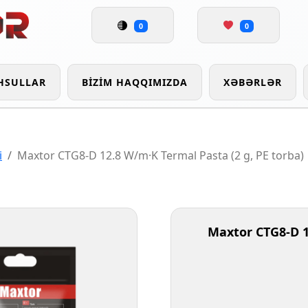
0
0
HSULLAR
BIZIM HAQQIMIZDA
XƏBƏRLƏR
i
Maxtor CTG8-D 12.8 W/m·K Termal Pasta (2 g, PE torba)
Maxtor CTG8-D 1