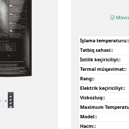
Mövc
İşləmə temperaturu:
Tətbiq sahəsi::
İstilik keçiriciliyi::
Termal müqavimət::
Rəng::
Elektrik keçiriciliyi::
Viskozluq::
Maximum Temperatu
Model::
Həcm::