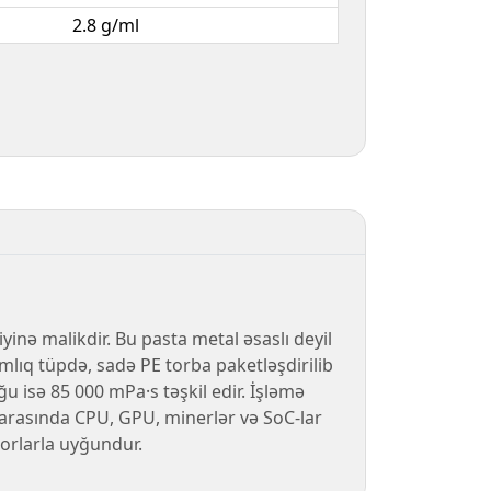
2.8 g/ml
yinə malikdir. Bu pasta metal əsaslı deyil
mlıq tüpdə, sadə PE torba paketləşdirilib
ğu isə 85 000 mPa·s təşkil edir. İşləmə
 arasında CPU, GPU, minerlər və SoC-lar
orlarla uyğundur.