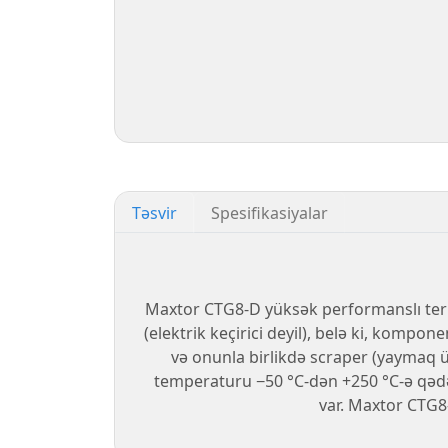
Təsvir
Spesifikasiyalar
Maxtor CTG8-D yüksək performanslı termal 
(elektrik keçirici deyil), belə ki, komp
və onunla birlikdə scraper (yaymaq üçü
temperaturu −50 °C-dən +250 °C-ə qədər
var. Maxtor CTG8